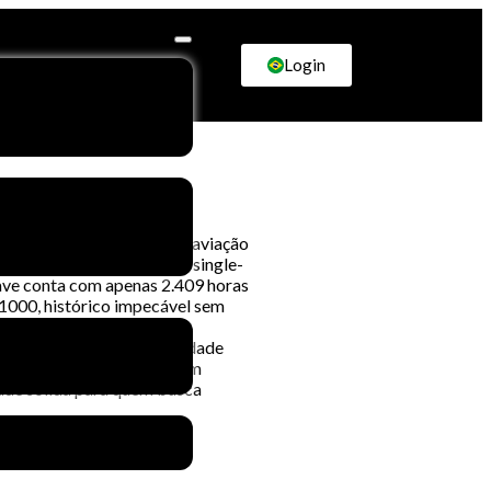
Login
entrada definitiva para a aviação
ia, facilidade de operação single-
nave conta com apenas 2.409 horas
G1000, histórico impecável sem
m dia. Sempre hangarada,
onal. Sendo uma exclusividade
parência na negociação. Com
dade sólida para quem busca