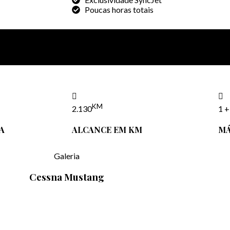
Poucas horas totais
Apresentação PDF
Falar com o consultor de vendas agora!
KM
2.130
1 +
A
ALCANCE EM KM
MÁ
Galeria
Cessna Mustang