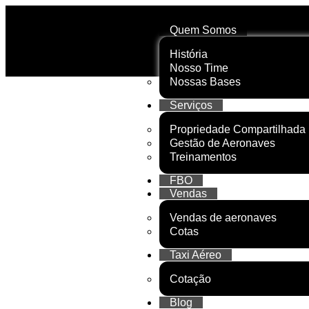
Quem Somos
História
Nosso Time
Nossas Bases
Serviços
Propriedade Compartilhada
Gestão de Aeronaves
Treinamentos
FBO
Vendas
Vendas de aeronaves
Cotas
Taxi Aéreo
Cotação
Blog