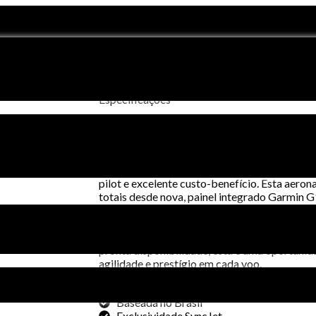
Especificações
Cessna Mustang - 2009
O Cessna Citation Mustang 2009 é a porta de 
executiva a jato, reconhecido por sua eficiênc
pilot e excelente custo-benefício. Esta aero
totais desde nova, painel integrado Garmin 
incidentes, e documentação rigorosamente e
apresenta um estado de conservação excepci
SyncJet, garantimos total segurança e trans
pronta disponibilidade, esta é uma oportuni
agilidade e prestígio em cada voo.
Baseada no Brasil
Exclusividade SyncJet