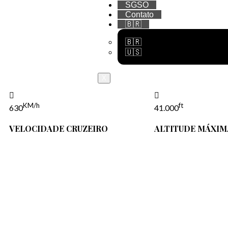
SGSO
Contato
🇧🇷
🇧🇷
🇺🇸
X
KM/h
ft
630
41.000
VELOCIDADE CRUZEIRO
ALTITUDE MÁXIM