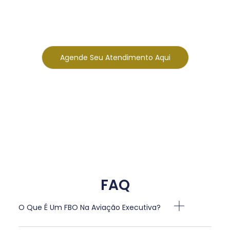
Entre em contato com nossa equipe e tenha
suporte completo para sua operação.
Agende Seu Atendimento Aqui
FAQ
O Que É Um FBO Na Aviação Executiva?