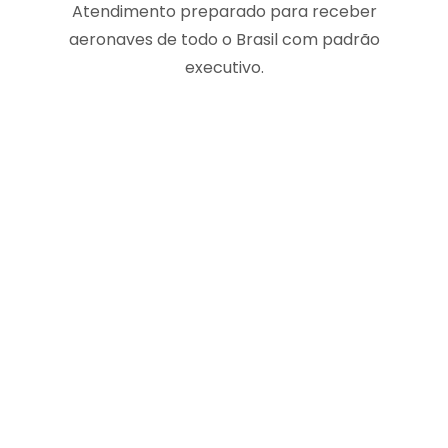
Atendimento preparado para receber
aeronaves de todo o Brasil com padrão
executivo.
Agende seu atendimento
Seja para uma parada rápida, hangaragem,
suporte de tripulação ou atendimento VIP, a
SyncJet entrega um serviço completo de FBO
com foco em:
Segurança • Conforto • Agilidade •
Exclusividade