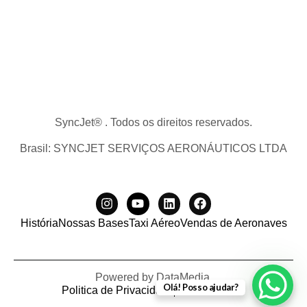
SyncJet® . Todos os direitos reservados.
Brasil: SYNCJET SERVIÇOS AERONÁUTICOS LTDA
História
Nossas Bases
Taxi Aéreo
Vendas de Aeronaves
Powered by
DataMedia
.
Olá! Posso ajudar?
Politica de Privacidade
Outros Termos