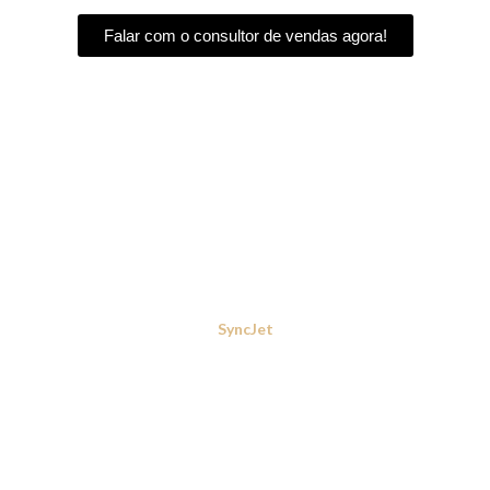
Falar com o consultor de vendas agora!
SyncJet
Formulário de
Vendas