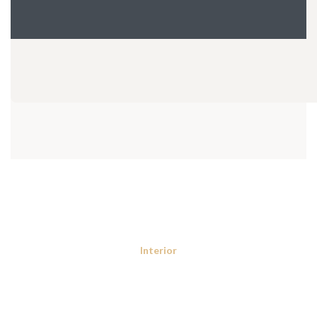
Interior
Confiabilidade
Considerado uma das aeronaves mais seguras do mundo, sua