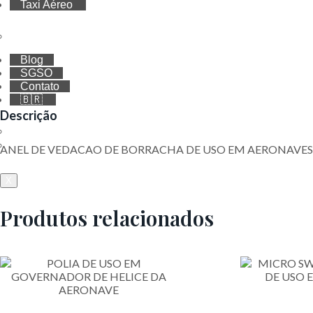
Taxi Aéreo
Cotação
Blog
SGSO
Contato
🇧🇷
Descrição
🇧🇷
🇺🇸
ANEL DE VEDACAO DE BORRACHA DE USO EM AERONAVES
X
Produtos relacionados