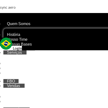
sync aero
Quem Somos
História
Nosso Time
Nossas Bases
Login
Serviços
Propriedade Compartilhada
Gestão de Aeronaves
Treinamentos
FBO
Vendas
Vendas de aeronaves
Cotas