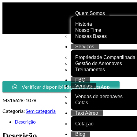
Quem Somos
História
Nosso Time
Nossas Bases
Serviços
Propriedade Compartilhada
Gestão de Aeronaves
Treinamentos
FBO
Vendas
Verificar disponibilidade via WhatsApp
Vendas de aeronaves
MS16628-1078
Cotas
Categoria:
Sem categoria
Taxi Aéreo
Descrição
Cotação
Descrição
Blog