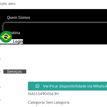
sync aero
Quem Somos
História
Login
Nosso Time
Nossas Bases
Serviços
Verificar disponibilidade via Whats
Propriedade Compartilhada
NAS1149D0563H
Gestão de Aeronaves
Categoria:
Sem categoria