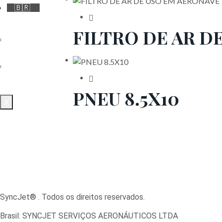
🇧🇷
FILTRO DE AR D
🇧🇷
🇺🇸
PNEU 8.5X10
X
SyncJet® . Todos os direitos reservados.
Brasil: SYNCJET SERVIÇOS AERONÁUTICOS LTDA