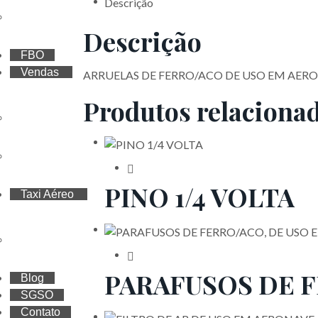
Descrição
Treinamentos
Descrição
FBO
Vendas
ARRUELAS DE FERRO/ACO DE USO EM AER
Produtos relaciona
Vendas de aeronaves
Cotas
PINO 1/4 VOLTA
Taxi Aéreo
Cotação
PARAFUSOS DE 
Blog
SGSO
Contato