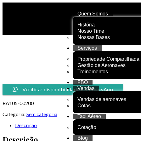
Quem Somos
História
Nosso Time
Nossas Bases
Serviços
Propriedade Compartilhada
Gestão de Aeronaves
Treinamentos
FBO
Vendas
Verificar disponibilidade via WhatsApp
Vendas de aeronaves
RA105-00200
Cotas
Categoria:
Sem categoria
Taxi Aéreo
Descrição
Cotação
Descrição
Blog