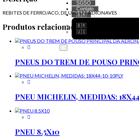
SGSO
Contato
REBITES DE FERRO/ACO, DE USO EM AERONAVES
🇧🇷
Produtos relacionados
🇧🇷
🇺🇸
X
PNEUS DO TREM DE POUSO PRINC
PNEU MICHELIN, MEDIDAS: 18X44
PNEU 8.5X10