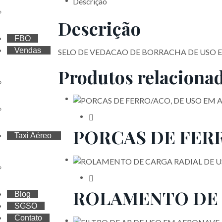
Descrição
Treinamentos
Descrição
FBO
Vendas
SELO DE VEDACAO DE BORRACHA DE USO 
Produtos relaciona
Vendas de aeronaves
Cotas
PORCAS DE FER
Taxi Aéreo
Cotação
ROLAMENTO DE 
Blog
SGSO
Contato