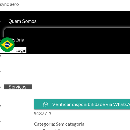
sync aero
Quem Somos
História
Login
Nosso Time
Nossas Bases
Serviços
Verificar disponibilidade via Whats
Propriedade Compartilhada
S4377-3
Gestão de Aeronaves
Categoria:
Sem categoria