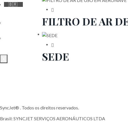
🇧🇷
FILTRO DE AR D
🇧🇷
🇺🇸
SEDE
X
SyncJet® . Todos os direitos reservados.
Brasil: SYNCJET SERVIÇOS AERONÁUTICOS LTDA