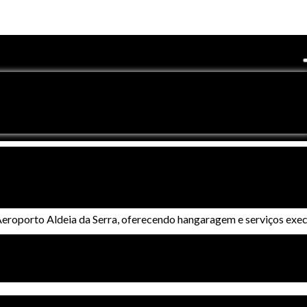
to Aldeia da Serra, em Palmeira (PR), e
eroporto Aldeia da Serra, oferecendo hangaragem e serviços exec