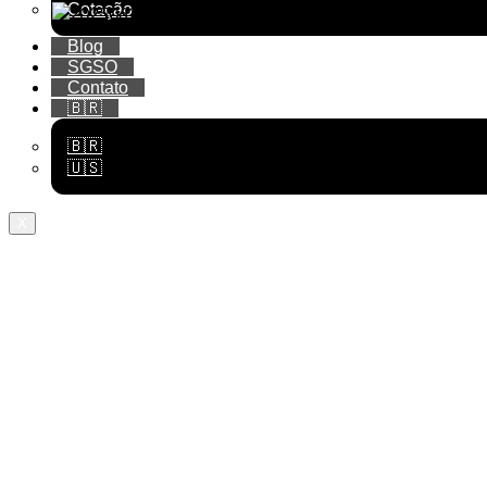
Cotação
Blog
SGSO
Contato
🇧🇷
🇧🇷
🇺🇸
X