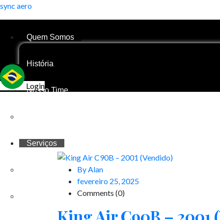
sync aero
Quem Somos
História
Login
Nosso Time
Nossas Bases
Serviços
By Alan
Propriedade Compartilhada
fevereiro 25, 2025
Comments (0)
Gestão de Aeronaves
King Air C90B – 2001 