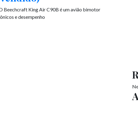
 O Beechcraft King Air C90B é um avião bimotor
viônicos e desempenho
R
Ne
A