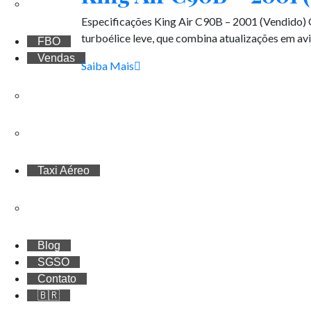
Treinamentos
Especificações King Air C90B – 2001 (Vendido)
turboélice leve, que combina atualizações em a
FBO
Vendas
Saiba Mais
Vendas de aeronaves
Cotas
Taxi Aéreo
Cotação
Blog
SGSO
Contato
🇧🇷